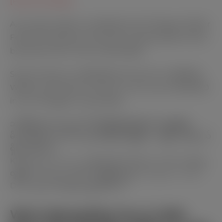
[Promo Ended]
As we get ready to celebrate the Thingyan Water
Festival, staying connected to family back home
becomes even more meaningful.
Send money to a KBZ Bank Account or KBZPay
Wallet, and stand a chance to win up to RM2,500
in our Thingyan Lucky Draw.
သင်္ကြန်ရေကစားပွဲတော်ကို ကြိုဆိုရန် ပြင်ဆင်နေချိန်မှာ
မိသားစုနှင့် အဆက်အသွယ်မပြတ်နေခြင်းက ပိုပြီး အဓိပ္ပာယ်
ရှိစေပါတယ်။
KBZ Bank Account သို့မဟုတ် KBZPay Wallet သို့ ငွေ
လွှဲပြီး RM2,500 အထိ ကံထူးနိုင်မည့် Thingyan Lucky
Draw တွင် ပါဝင်ခွင့် ရယူလိုက်ပါ။
We’re Rewarding You A Little