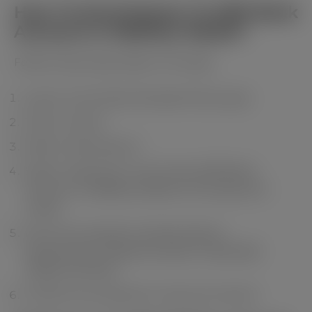
How To Send Money To KBZ Bank
Account or KBZPay Wallet?
Follow these easy steps in the app:
Log in to the Merchantrade Money app.
Tap on “Send”
Select “Remittance”
Select “Myanmar” and choose KBZ Bank
Account or KBZPay Wallet as the payment
mode.
Fill in the recipient’s details (Name,
Relationship, Mobile Number & Valid KBZ
Wallet Number).
Confirm your payment, and you’re all set.