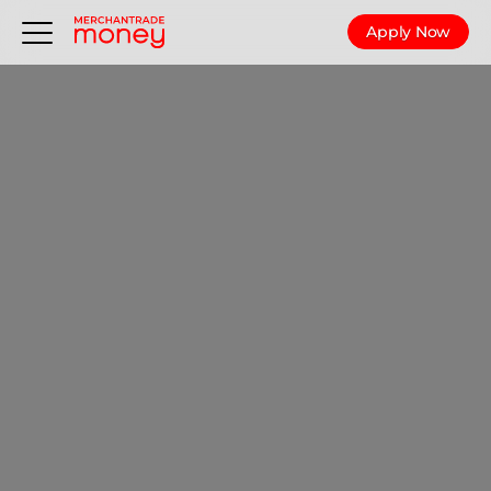
Apply Now