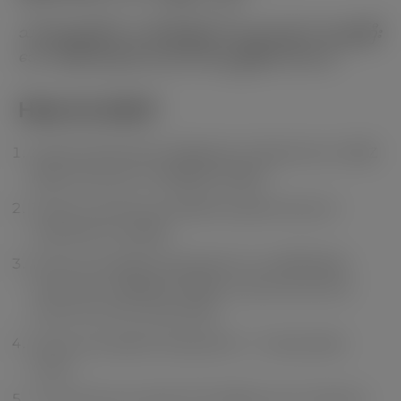
သင့်ငွေလွှဲမှုတိုင်းဟာ
အိမ်မှာရှိတဲ့
မိသားစုအတွက်
အရေးကြီး
သော
အရာတစ်ခုကို
အထောက်အကူ
ဖြစ်စေပါတယ်။
How to Join?
Send money from Malaysia to Myanmar to KBZ
Bank Account or KBZPay Wallet
There is minimum RM50 transfer amount
required to qualify.
Every successful transaction to a KBZ Bank
Account or KBZPay Wallet counts as one (1)
entry into the lucky draw.
Every successful transaction = 1 lucky draw
entry
The more you send, the higher your chances