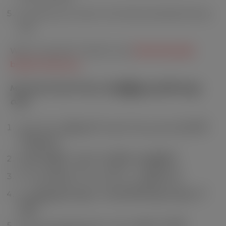
Activate your card in the Merchantrade Money
app.
Want it quicker? Head to any
Merchantrade
branch near you.
Merchantrade Money
အသုံးပြုသူ
မဟုတ်သေးဘူး
လား?
App Store
သို့မဟုတ် Google Play
မှ App
ကို
ဒေါင်း
လုဒ်ရယူပါ။
မှတ်ပုံတင်ပြီး ID
နှင့် selfie
ဖြင့်
အတည်ပြုပါ။
FPX
မှတစ်ဆင့် wallet
ကို top-up
ပြုလုပ်ပါ။
၅–
၇
ရုံးဖွင့်ရက်အတွင်း
ကတ်ကို
အိမ်အရောက်
ပို့ပေးပါ
မည်။
Merchantrade Money app
ထဲတွင်
ကတ်ကို