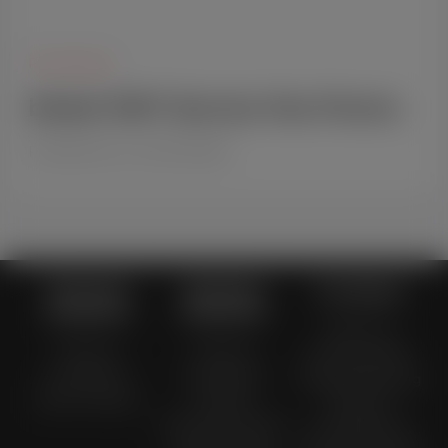
Promotions
bKash RM7 Service Fee Promo
Published on 30.03.2026
Personal
Business
Company
Solutions
Solutions
About Us
Terms &
Terms &
Privacy Notice
Conditions
Conditions
Whistle Blowing
Client Charter
Product
Channel
Disclosure Sheet
Anti-Bribery &