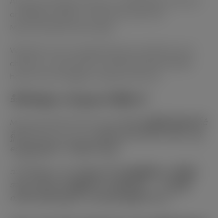
Anyone sending money to a KBZ Bank Account
or KBZPay Wallet in Myanmar with the
Merchantrade Money app.
Whether you’re supporting your parents, your
children, or saving for something special back
home, this Thingyan reward is for you.
ဒီအစီအစဉ်မှာ
ဘယ်သူတွေ
ပါဝင်နိုင်မလဲ?
Merchantrade Money app
ကို
အသုံးပြုပြီး
မြန်မာနိုင်ငံ
ရှိ KBZ Bank Account
သို့မဟုတ် KBZPay Wallet
သို့
ငွေလွှဲပို့သူတိုင်း
ပါဝင်နိုင်ပါသည်။
သင်
မိဘများ၊
သားသမီးများကို
ကူညီရန်ဖြစ်စေ၊
အိမ်ပြန်
အတွက်
စုဆောင်းရန်ဖြစ်စေ
ငွေလွှဲနေပါက —
ဒီသင်္ကြန်
ကံစမ်းမဲအစီအစဉ်ဟာ
သင့်အတွက်
ဖြစ်ပါတယ်။