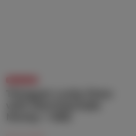
Promo Ended
Thingyan Lucky Draw
with Merchantrade
Money + KBZ